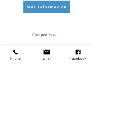
Más información
Compromiso
Phone
Email
Facebook
VolunteerElPaso.org
VolunteerElPaso es una base de datos
en línea que pone en contacto a los
ciudadanos de El Paso que desean
trabajar como voluntarios con las