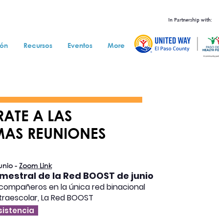
In Partnership with:
ión
Recursos
Eventos
More
RATE A LAS
MAS REUNIONES
unio -
Zoom Link
imestral de la Red BOOST de junio
compañeros en la única red binacional
traescolar, La Red BOOST
sistencia