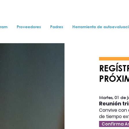
gram
Proveedores
Padres
Herramienta de autoevaluac
REGÍST
PRÓXI
Martes, 01 de j
Reunión tr
Convive con 
de tiempo ex
Confirma A