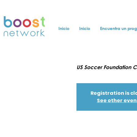
Inicio
Inicio
Encuentra un pro
US Soccer Foundation C
Registration is c
See other even