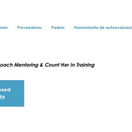
gram
Proveedores
Padres
Herramienta de autoevaluac
oach Mentoring & Count Her In Training
losed
ts