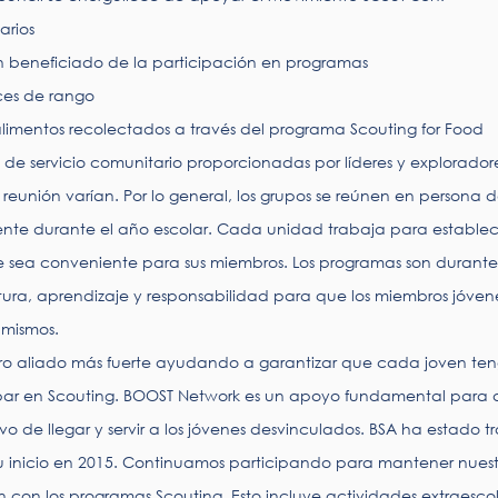
arios
n beneficiado de la participación en programas
ces de rango
limentos recolectados a través del programa Scouting for Food
s de servicio comunitario proporcionadas por líderes y explorador
e reunión varían. Por lo general, los grupos se reúnen en persona
te durante el año escolar. Cada unidad trabaja para establece
e sea conveniente para sus miembros. Los programas son durante
tura, aprendizaje y responsabilidad para que los miembros jóvene
 mismos.
ro aliado más fuerte ayudando a garantizar que cada joven ten
par en Scouting. BOOST Network es un apoyo fundamental para 
o de llegar y servir a los jóvenes desvinculados. BSA ha estado 
inicio en 2015. Continuamos participando para mantener nuestro
 con los programas Scouting. Esto incluye actividades extraesc