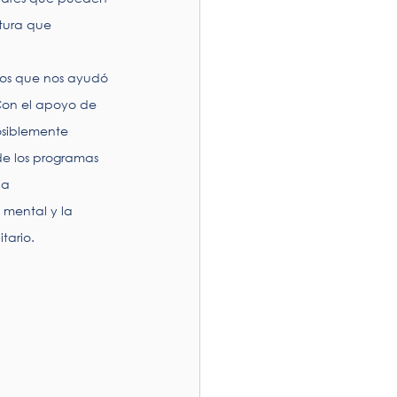
tura que 
os que nos ayudó 
Con el apoyo de 
osiblemente 
de los programas 
na 
 mental y la 
tario. 