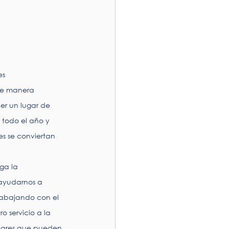
es
 de manera 
r un lugar de 
 todo el año y 
s se conviertan 
ga la 
ayudarnos a 
trabajando con el 
 servicio a la 
olares que pueden 