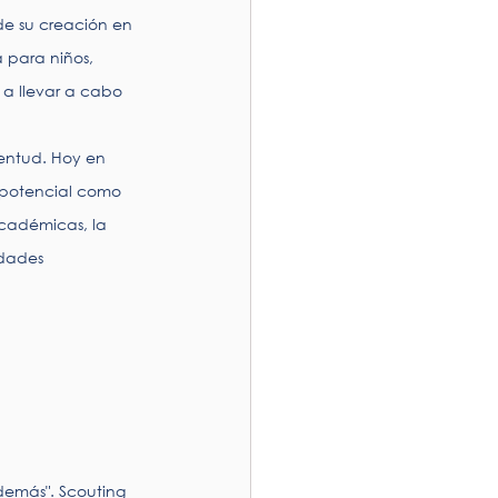
de su creación en 
 para niños, 
a llevar a cabo 
entud. Hoy en 
u potencial como 
académicas, la 
idades 
demás". Scouting 