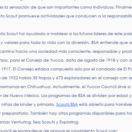
es la sensación de que son importantes como individuos. Finalme
nto Scout promueve actividades que conducen a la responsabili
to Scout ha ayudado a moldear a los futuros líderes de este paí
y valores para toda la vida con la diversión. BSA entiende que a
 camino hacia una sociedad más consciente, responsable y prod
l Paso, para el Consejo de Yucca, data de agosto de 1918 y con a
e 1917. El Consejo estaba compuesto solo por el condado de El Pa
 de 1922 había 35 tropas y 673 exploradores en el consejo con ser
mormonas en Chihuahua. Actualmente, el Yucca Council sirve a 
sur de Nuevo México. Los programas de BSA se dividen por edad y
 niñas de kínder y primaria. 
Scouts BSA
 está abierto para hombres
 preparatoria. También hay otros programas disponibles para ho
amas Venturing, Sea Scouts y Exploring.
ouncil se enorgullece de apoyar el Movimiento Scout con: