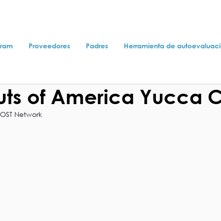
gram
Proveedores
Padres
Herramienta de autoevaluac
uts of America Yucca C
OOST Network